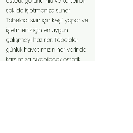
estetik görünümlü ve kaliteli bir
şekilde işletmenize sunar.
Tabelacı sizin için keşif yapar ve
işletmeniz için en uygun
çalışmayı hazırlar. Tabelalar
günlük hayatımızın her yerinde
karşımıza çıkabilecek estetik
görünüme sahip
malzemelerdir, tabelacı bu
tabelaların estetik görünüme
sahip olmasını ve size
ulaşmasını sağlar. Tabela ve
reklam çözümleri için
tabelacı'yı aramanız yeterlidir.