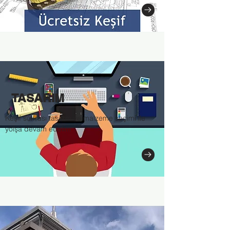
TASARIM
Keşif sonrası tasarm ve malzeme seçimi lle
yolşa devam edelim