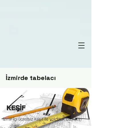
İzmirde tabelacı
KEŞİF
izmir içi ücretsiz keşif ile yolculuk başlasın