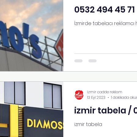
0532 494 45 71
İzmirde tabelacı reklamcı 
izmir cadde reklam
13 Eyl 2023
1 dakikada oku
izmir tabela / 
izmir tabela