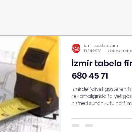
izmir cadde reklam
13 Eki 2023
1 dakikada oku
İzmir tabela fi
680 45 71
İzmirde faliyet gösteren f
reklamcılığında faliyet gö
hizmeti sunan kutu harf imal
alanında size en iyi hizmet 
getirmektedir. İzmir tabela
bölgesi yoğun olmakla tüm
vermektedir.