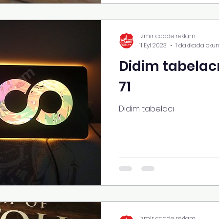
izmir cadde reklam
11 Eyl 2023
1 dakikada oku
Didim tabelacı
71
Didim tabelacı
izmir cadde reklam