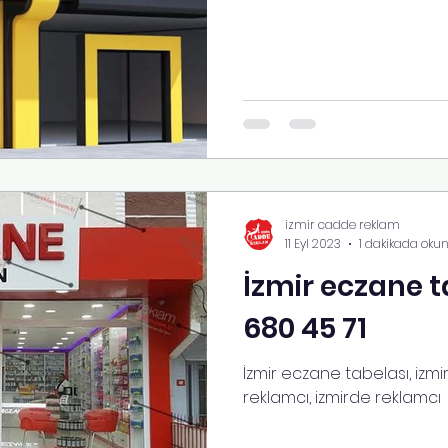
izmir cadde reklam
11 Eyl 2023
1 dakikada oku
İzmir eczane t
680 45 71
İzmir eczane tabelası, izmi
reklamcı, izmirde reklamcı