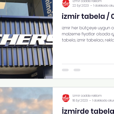
izmir cadde reklam
22 Eyl 2023
1 dakikada ok
izmir tabela / 
izmir her bütçeye uygun ol
malzeme fiyatlar olsada ışık
tabela, izmir tabelacı, rek
izmir cadde reklam
18 Eyl 2023
1 dakikada oku
İzmirde tabela