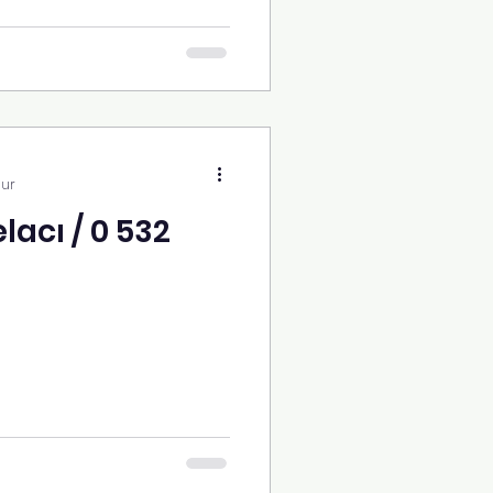
nur
acı / 0 532