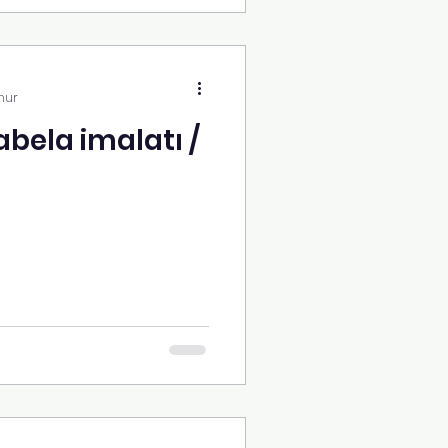
nur
abela imalatı /