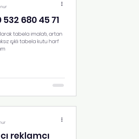
unur
0 532 680 45 71
arak tabela imalatı, artan
sız ışıklı tabela kutu harf
lam
nur
cı reklamcı