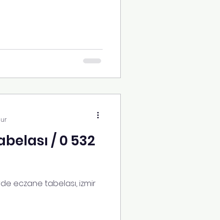
nur
abelası / 0 532
rde eczane tabelası, izmir