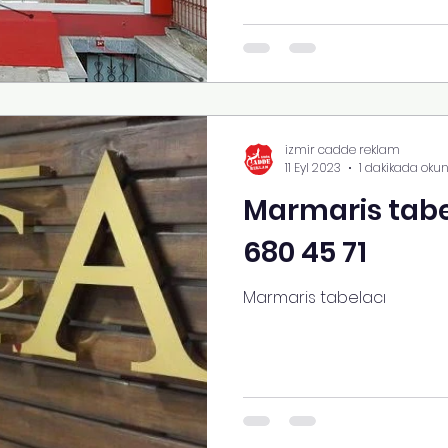
izmir cadde reklam
11 Eyl 2023
1 dakikada oku
Marmaris tabel
680 45 71
Marmaris tabelacı