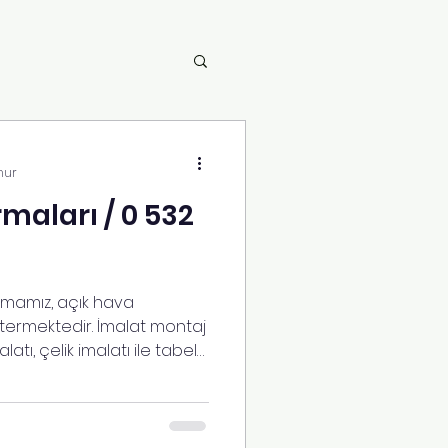
nur
rmaları / 0 532
irmamız, açık hava
stermektedir. İmalat montaj
atı, çelik imalatı ile tabela
eksiksiz yerine
 firmaları olarak ege
 Türkiye ye hizmet