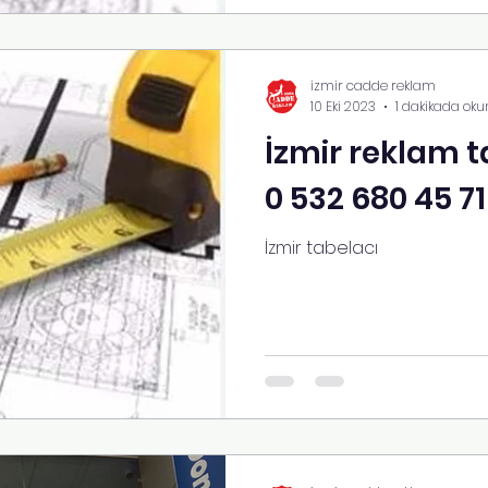
izmir cadde reklam
10 Eki 2023
1 dakikada oku
İzmir reklam t
0 532 680 45 71
İzmir tabelacı