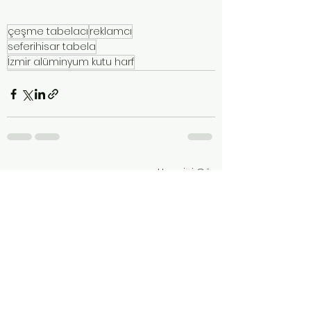
çeşme tabelacı
reklamcı
seferihisar tabela
İzmir alüminyum kutu harf
Hepsini Gör
Son Yazılar