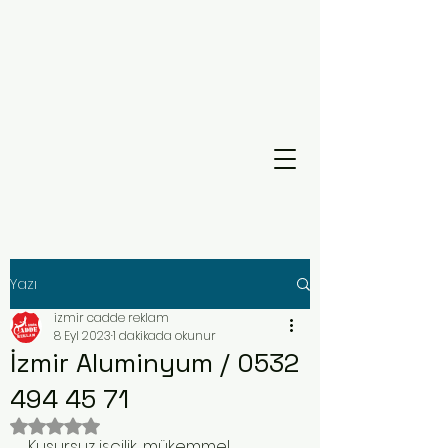
Yazı
izmir cadde reklam
8 Eyl 2023
1 dakikada okunur
İzmir Aluminyum / 0532
494 45 71
5 üzerinden NaN yıldız
Kusursuz işçilik, mükemmel 