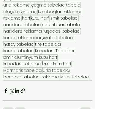
urla reklamcı
çeşme tabelacı
tabela
alaçatı reklamcı
karabağlar reklamcı
reklamcı
harf
kutu harf
izmir tabelacı
narlıdere tabelacı
seferihisar tabela
narlıdere reklamcı
kuşadası tabelacı
konak reklamcı
karşıyaka tabelacı
hatay tabelacı
tire tabelacı
konak tabelacı
Kuşadası Tabelacı
İzmir alüminyum kutu harf
kuşadası reklamcı
İzmir kutu harf
Marmaris tabelacı
urla tabelacı
bornova tabelacı reklamcı
Milas tabelacı
Hepsini Gör
Son Yazılar