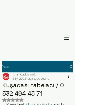
Yazı
izmir cadde reklam
8 Eyl 2023
1 dakikada okunur
Kuşadası tabelacı / 0
532 494 45 71
5 üzerinden NaN yıldız
Kuşadası
Türkiye
'nin 
Aydın
 ilinin bir 